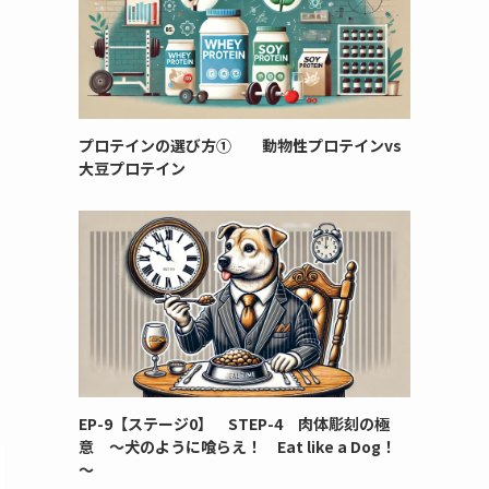
プロテインの選び方① 動物性プロテインvs
大豆プロテイン
EP-9【ステージ0】 STEP-4 肉体彫刻の極
意 ～犬のように喰らえ！ Eat like a Dog！
～