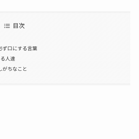
目次
必ず口にする言葉
走る人達
しがちなこと