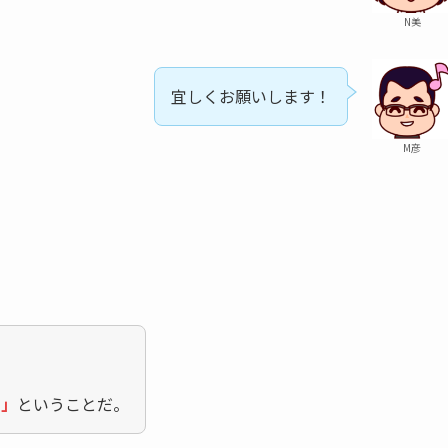
N美
宜しくお願いします！
M彦
る」
ということだ。