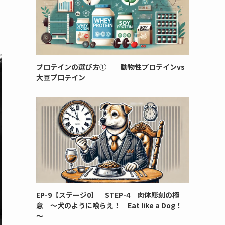
プロテインの選び方① 動物性プロテインvs
大豆プロテイン
EP-9【ステージ0】 STEP-4 肉体彫刻の極
意 ～犬のように喰らえ！ Eat like a Dog！
～