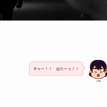
ギャー！！ 出たーっ！！
N美